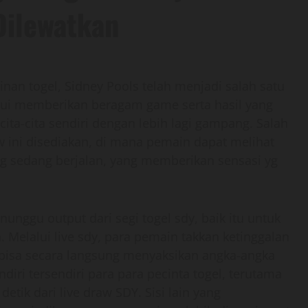
Dilewatkan
an togel, Sidney Pools telah menjadi salah satu
lui memberikan beragam game serta hasil yang
cita-cita sendiri dengan lebih lagi gampang. Salah
aw ini disediakan, di mana pemain dapat melihat
g sedang berjalan, yang memberikan sensasi yg
unggu output dari segi togel sdy, baik itu untuk
. Melalui live sdy, para pemain takkan ketinggalan
a bisa secara langsung menyaksikan angka-angka
endiri tersendiri para para pecinta togel, terutama
etik dari live draw SDY. Sisi lain yang