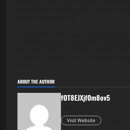
kombinasi yang mungkin saja bisa memberik
data dari live draw sdy pools, Anda bisa me
dalam peserta togel sdy.
Yang terakhir, selalu ingat untuk berpartisipa
membuka peluang menggiurkan, hal penting un
dari yang seharusnya. Gunakan hasil dari sdy
untuk anda. Dengan cara ini, Anda dapat me
Anda.
ABOUT THE AUTHOR
fOT8EJXjf0m8ov5
Administrator
Visit Website
View All P