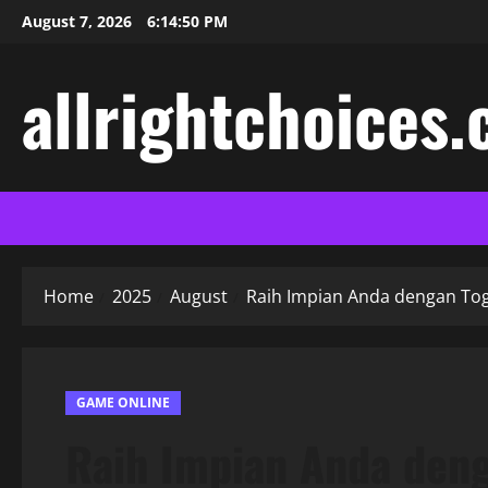
Skip
August 7, 2026
6:14:51 PM
to
content
allrightchoices
Home
2025
August
Raih Impian Anda dengan Toge
GAME ONLINE
Raih Impian Anda deng