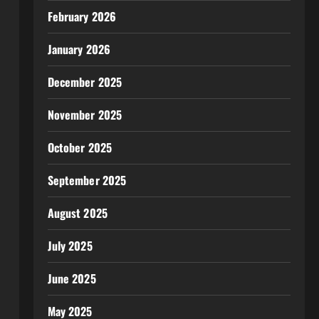
February 2026
January 2026
December 2025
November 2025
October 2025
September 2025
August 2025
July 2025
June 2025
May 2025