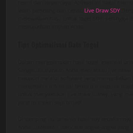
resmi dan terpercaya. Aplikasi ini bakal me
lebih gampang dan cepat.
Live Draw SDY
Deng
melewatkan hasil untuk togel SDY, sehingga
mewujudkan impian Anda.
Tips Optimalisasi Data Togel
Dalam menggunakan hasil togel, esensial untu
Sangat disarankan Anda memantau live draw sd
maupun melalui software yang menyediakan la
mengetahui informasi terbaru mengenai togel
untuk menyaksikan live draw sidney, yang m
yang mungkin saja terjadi.
Di samping itu, analisis hasil sdy sebelumny
Anda. Usahakan mencatat angka-angka yang rut