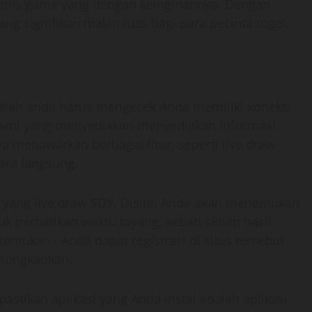
jenis game yang dengan keinginannya. Dengan
ng signifikan makin luas bagi para pecinta togel.
dalah anda harus mengecek Anda memiliki koneksi
 resmi yang menyediakan menyediakan informasi
ya menawarkan berbagai fitur, seperti live draw
ara langsung.
n yang live draw SDY. Disini, Anda akan menemukan
uk perhatikan waktu tayang, sebab setiap hasil
ntukan . Anda dapat registrasi di situs tersebut
 diungkapkan.
stikan aplikasi yang Anda instal adalah aplikasi