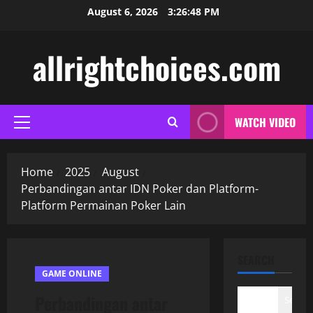
Skip
August 6, 2026
3:26:48 PM
to
content
allrightchoices.com
WATCH VIDEO
Primary
Menu
Home
2025
August
Perbandingan antar IDN Poker dan Platform-
Platform Permainan Poker Lain
SEARCH
GAME ONLINE
Perbandingan antar
Search