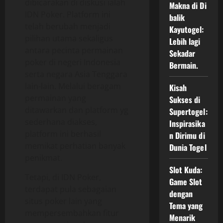
dibicarakan di diskusi ialah
Makna di Di
IDN Poker. Platform ini
balik
telah berubah menjadi
Kayutogel:
pilihan utama sekaligus
Lebih lagi
antara pecinta permainan
Sekadar
poker di negeri Indonesia
Bermain.
serta negara Asia Tenggara
lain-lain. Melalui beragam
Kisah
permainan yang
Sukses di
ditawarkan dan platform yg
Supertogel:
sederhana diakses,
Inspirasika
platform ini berhasil
n Dirimu di
memikat perhatian banyak
Dunia Togel
penikmat.
Slot Kuda:
Tetapi, di IDN Poker,
Game Slot
terdapat pula sebagaian
dengan
situs poker lain yang
Tema yang
mempersembahkan fitur
Menarik