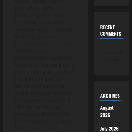
serupa, setiap dengan
keunggulan serta
kekurangan nya. Pada
tulisan ini, kami hendak
RECENT
membandingkan situs IDN
COMMENTS
Poker dengan situs
permainan poker lainnya,
No
melihat apa yg
comments
membuatnya unggul, dan
to show.
meneliti hal lain yang perlu
dipertimbangkan sebelum
mengambil keputusan
tempat bermain poker
online. Melalui mengetahui
ARCHIVES
perbedaan-perbedaan ini,
diharap pemain bisa
August
membuat pilihan yg lebih
2026
baik sesuai sesuai dengan
July 2026
kebutuhan-kebutuhan dan