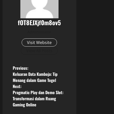
fOT8EJXjf0m8ov5
Administrator
Visit Website
View All Posts
P
Previous:
Keluaran Data Kamboja: Tip
o
Menang dalam Game Togel
Next:
s
Pragmatic Play dan Demo Slot:
Transformasi dalam Ruang
t
Gaming Online
n