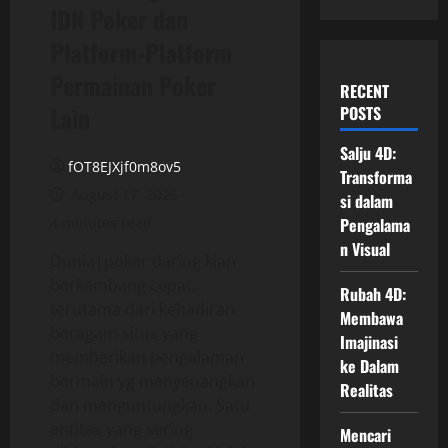
IDN Poker dan
Platform-Platform
Permainan Poker
RECENT
Lain
POSTS
Salju 4D:
fOT8EJXjf0m8ov5
Transforma
August 17, 2025
si dalam
4 minutes read
Pengalama
n Visual
Dunia|poker daring kian
berkembang cepat,
Rubah 4D:
terutama dari kehadiran
Membawa
beragam situs yang
Imajinasi
memberikan pengalaman
ke Dalam
bermain yg menyenangkan
Realitas
dan menguntungkan. Satu
entitas yang sering
Mencari