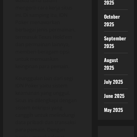
waktu lama dalam
2025
mengerti cara kerja situs
ini. Di samping itu, IDN
October
Poker menawarkan
2025
berbagai jenis permainan,
termasuk Texas Hold’em
September
dan permainan lainnya,
2025
memberi beragam opsi
untuk memuaskan
August
keinginan para pemain.
2025
Keunggulan lain dari segi
July 2025
IDN Poker yaitu sistem
keamanan yang unggul.
June 2025
Situs ini dilengkapi dengan
sistem enkripsi yang
May 2025
canggih untuk melindungi
data pribadi dan transaksi
para pemain. Dengan