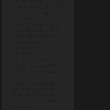
platform poker lain. Satu
kemudahan unggulan yaitu
akses mudah penggunaan
melalui beraneka
perangkat, seperti ponsel
pintar dan tablet). Hal ini
memungkinkan pemain
untuk menikmati
permainan di mana saja
dan di mana saja tanpa
terikat pada komputer
desktop. Selain itu, IDN
Poker juga menyediakan
interface yang ramah
pengguna, maka pengguna
baru juga dapat dengan
cepat belajar cara bermain
serta navigasi di aplikasi
tersebut.