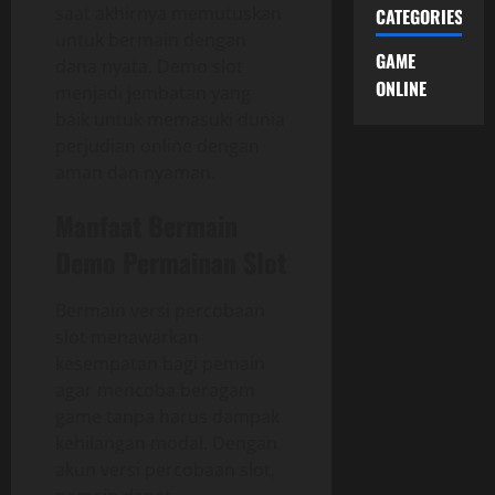
saat akhirnya memutuskan
CATEGORIES
untuk bermain dengan
GAME
dana nyata. Demo slot
ONLINE
menjadi jembatan yang
baik untuk memasuki dunia
perjudian online dengan
aman dan nyaman.
Manfaat Bermain
Demo Permainan Slot
Bermain versi percobaan
slot menawarkan
kesempatan bagi pemain
agar mencoba beragam
game tanpa harus dampak
kehilangan modal. Dengan
akun versi percobaan slot,