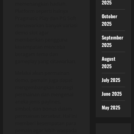
2025
memenangkan hadiah.
Platform seperti halnya
October
Pragmatic Play dan PG Soft
2025
menawarkan banyak variasi
demo slot agar
September
memberikan pengguna
2025
kesempatan mencoba
beragam tema dan
August
gameplay yang ditawarkan.
2025
Melalui akun permainan
July 2025
demo, pemain juga dapat
mengembangkan strategi
June 2025
permainan dan mengenal
aneka jenis paylines,
May 2025
simbol, dan bonus dalam
permainan tersebut. Hal ini
memberi kesempatan para
pemain agar lebih waspada