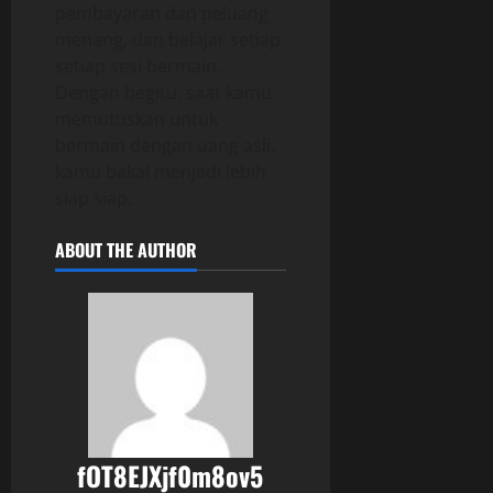
pembayaran dan peluang
menang, dan belajar setiap
setiap sesi bermain.
Dengan begitu, saat kamu
memutuskan untuk
bermain dengan uang asli,
kamu bakal menjadi lebih
siap siap.
ABOUT THE AUTHOR
fOT8EJXjf0m8ov5