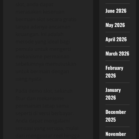
slot, anda dapat
June 2026
merasakan keseruan
bermain slot secara gratis
May 2026
tanpa adanya ancaman
keuangan. Ini adalah
April 2026
metode yang ideal bagi
pemula untuk mengerti
March 2026
mekanisme permainan
sebelumnya memutuskan
February
untuk bermain dengan
2026
uang nyata.
January
Pada demo slot, seluruh
2026
fitur dan mekanisme
permainan tetap sama
December
seperti di versi berbayar.
2025
Anda dapat mengalami
sensasi yang serupa, mulai
November
dari mengputar reel hingga