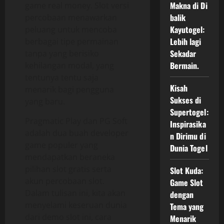
Makna di Di
game real money. Slot versi
balik
percobaan menawarkan
Kayutogel:
peluang untuk mencoba
Lebih lagi
berbagai tipe permainan
Sekadar
tanpa yang berisiko
Bermain.
kehilangan modal, yang
tentunya tentu saja
Kisah
menarik bagi pengguna
Sukses di
yang baru.
Supertogel:
Pragmatic Play dan PG Soft
Inspirasika
adalah dua buah developer
n Dirimu di
game populer yang
Dunia Togel
mendapatkan beraneka
pilihan slot gratis serta
Slot Kuda:
akun percobaan slot.
Game Slot
Dalam tulisan ini, kita akan
dengan
menyelami keseruan dunia
Tema yang
dari demo slot ini, cara
Menarik