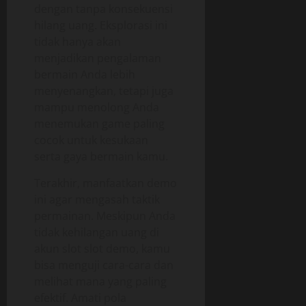
dengan tanpa konsekuensi
hilang uang. Eksplorasi ini
tidak hanya akan
menjadikan pengalaman
bermain Anda lebih
menyenangkan, tetapi juga
mampu menolong Anda
menemukan game paling
cocok untuk kesukaan
serta gaya bermain kamu.
Terakhir, manfaatkan demo
ini agar mengasah taktik
permainan. Meskipun Anda
tidak kehilangan uang di
akun slot slot demo, kamu
bisa menguji cara-cara dan
melihat mana yang paling
efektif. Amati pola