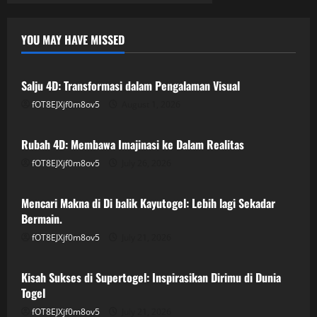
YOU MAY HAVE MISSED
GAME ONLINE
Salju 4D: Transformasi dalam Pengalaman Visual
fOT8EJXjf0m8ov5
August 1, 2026
GAME ONLINE
Rubah 4D: Membawa Imajinasi ke Dalam Realitas
fOT8EJXjf0m8ov5
July 26, 2026
GAME ONLINE
Mencari Makna di Di balik Kayutogel: Lebih lagi Sekadar
Bermain.
fOT8EJXjf0m8ov5
July 21, 2026
GAME ONLINE
Kisah Sukses di Supertogel: Inspirasikan Dirimu di Dunia
Togel
fOT8EJXjf0m8ov5
July 21, 2026