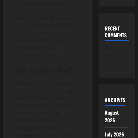
untuk memanfaatkan akun
demo slot, dan tips untuk
mengasah pengalaman
Anda. Mari kita gali lebih
RECENT
jauh dan temukan
COMMENTS
keseruan yang yang
diberikan melalui
No
permainan slot ini.
comments
to show.
Apa Itu Demo Slot?
Demo slot adalah varian uji
coba dari game slot yang
memungkinkan pemain
ARCHIVES
agar mencoba berbagai
August
macam game tanpa
2026
mengeluarkan dana
sungguhan. Dengan
July 2026
menggunakan akun demo