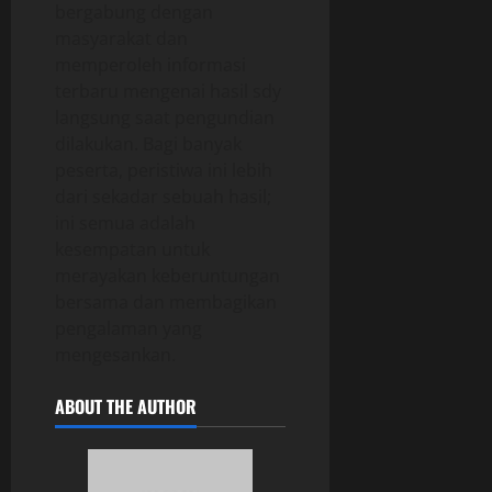
bergabung dengan
masyarakat dan
memperoleh informasi
terbaru mengenai hasil sdy
langsung saat pengundian
dilakukan. Bagi banyak
peserta, peristiwa ini lebih
dari sekadar sebuah hasil;
ini semua adalah
kesempatan untuk
merayakan keberuntungan
bersama dan membagikan
pengalaman yang
mengesankan.
ABOUT THE AUTHOR