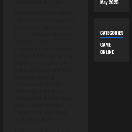
dalam memilih angka.
May 2025
Live draw SDY juga adalah
salah satu fitur yang paling
banyak diminati oleh para
CATEGORIES
pemain. Dengan akses real-
time pada saat
GAME
pengundian, mereka bisa
ONLINE
mengalami ketegangan dan
kegembiraan saat hasil
keluaran dilaporkan. Kini,
banyak situs yang
menyediakan live SDY,
memungkinkan setiap
orang untuk menyaksikan
secara real-time serta
menjamin akurasi hasil
angka pengeluaran.