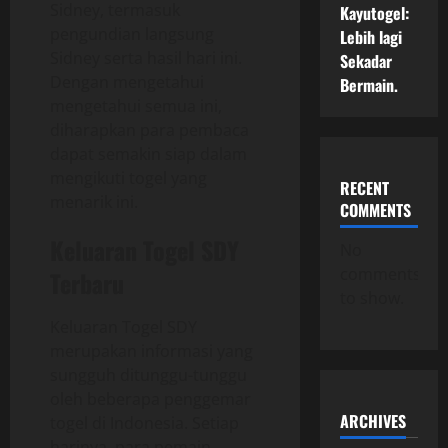
Sidney, termasuk
Kayutogel:
pengundian langsung
Lebih lagi
Sidney serta hasil hari ini.
Sekadar
Dengan mengetahui
Bermain.
mengetahui semua ini,
diharapkan para pembaca
dapat semakin siap dalam
mengikuti togel yang
RECENT
menarik ini.
COMMENTS
Keluaran Togel SDY
No
comments
Terbaru
to show.
Keluaran Togel SDY
merupakan informasi yang
sungguh ditunggu-tunggu
oleh beberapa penggemar
ARCHIVES
togel di Indonesia. Setiap
harinya, para pemain