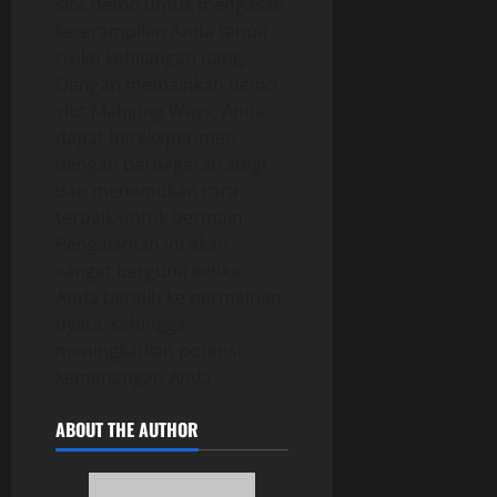
slot demo untuk mengasah
keterampilan Anda tanpa
risiko kehilangan uang.
Dengan memainkan demo
slot Mahjong Ways, Anda
dapat bereksperimen
dengan berbagai strategi
dan menemukan cara
terbaik untuk bermain.
Pengalaman ini akan
sangat berguna ketika
Anda beralih ke permainan
nyata, sehingga
meningkatkan potensi
kemenangan Anda.
ABOUT THE AUTHOR