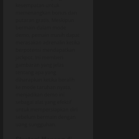
kesempatan untuk
memenangkan bonus dan
putaran gratis. Meskipun
bermain dalam mode
demo, pemain masih dapat
merasakan adrenalin ketika
berpotensi mendapatkan
jackpot. Ini memberi
gambaran yang jelas
tentang apa yang
diharapkan ketika beralih
ke mode taruhan nyata,
menjadikan demo ini
sebagai alat yang efektif
untuk mempersiapkan diri
sebelum bermain dengan
uang sungguhan.