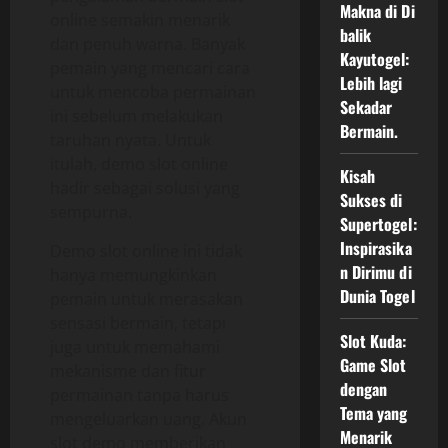
Makna di Di
online semakin menarik
balik
dan penuh warna. Banyak
Kayutogel:
pemain yang mencari cara
Lebih lagi
untuk mencoba permainan
Sekadar
ini sebelum melakukan
Bermain.
taruhan nyata. Untuk
itulah, demo slot online
Kisah
hadir sebagai solusi yang
Sukses di
sempurna.
Supertogel:
Inspirasika
Demo slot online ini tidak
n Dirimu di
hanya memungkinkan
Dunia Togel
pemain untuk merasakan
sensasi bermain, tetapi
Slot Kuda:
juga untuk memahami
Game Slot
mekanisme dan fitur
dengan
permainan tanpa harus
Tema yang
mengeluarkan uang. Akun
Menarik
slot demo memberikan