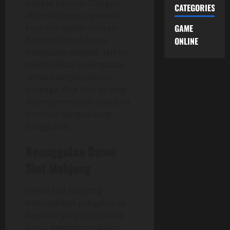
banyak pemain. Dengan
CATEGORIES
akun slot demo, pemain
bisa merasakan sensasi
GAME
bermain tanpa harus
ONLINE
melakukan deposit. Hal ini
memberikan kesempatan
untuk mengeksplorasi
berbagai fitur dan strategi
dalam permainan sebelum
bermain dengan uang
sungguhan.
Keunggulan Demo
Slot Mahjong
Demo Slot Mahjong
menawarkan pengalaman
bermain yang seru tanpa
harus mempertaruhkan