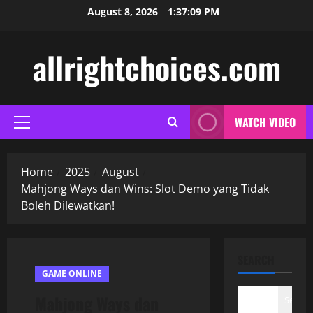
Skip
August 8, 2026
1:37:10 PM
to
content
allrightchoices.com
WATCH VIDEO
Primary
Menu
Home
2025
August
Mahjong Ways dan Wins: Slot Demo yang Tidak
Boleh Dilewatkan!
SEARCH
GAME ONLINE
Mahjong Ways dan
Search