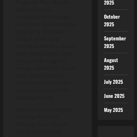
Pragmatic Play. Mereka
2025
terkenal karena
October
menghadirkan berbagai
2025
permainan slot berkualitas
tinggi yang dilengkapi
September
dengan grafis yang
2025
memukau dan fitur bonus
yang menggiurkan. Salah
August
satu produk unggulan
2025
mereka adalah Slot Demo,
yang memungkinkan
July 2025
pemain untuk mencoba
permainan tanpa risiko
June 2025
kehilangan uang.
Demo slot online seperti
May 2025
Mahjong Ways dan
Mahjong Wins menjadi
pilihan menarik bagi