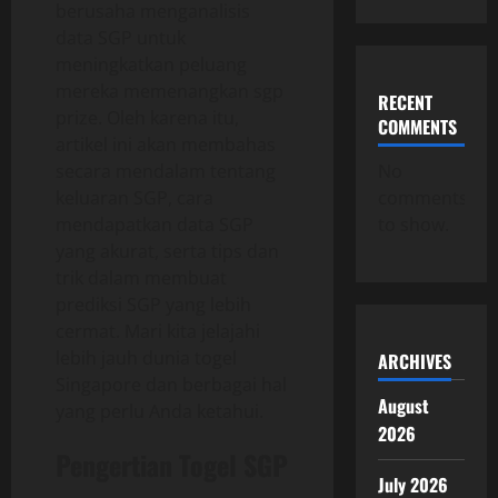
berusaha menganalisis
data SGP untuk
meningkatkan peluang
mereka memenangkan sgp
RECENT
prize. Oleh karena itu,
COMMENTS
artikel ini akan membahas
secara mendalam tentang
No
keluaran SGP, cara
comments
mendapatkan data SGP
to show.
yang akurat, serta tips dan
trik dalam membuat
prediksi SGP yang lebih
cermat. Mari kita jelajahi
lebih jauh dunia togel
ARCHIVES
Singapore dan berbagai hal
August
yang perlu Anda ketahui.
2026
Pengertian Togel SGP
July 2026