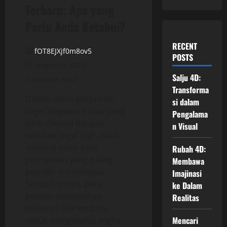
Terbaru: Apa yang
Perlu Anda Ketahui?
RECENT
fOT8EJXjf0m8ov5
POSTS
August 3, 2025
Salju 4D:
5 minutes read
Transforma
Dalam dunia perjudian,
si dalam
togel Singapore atau yang
Pengalama
lebih dikenal dengan
n Visual
sebutan togel SGP, telah
menjadi salah satu
Rubah 4D:
permainan yang paling
Membawa
populer di Indonesia.
Imajinasi
Setiap harinya, para
ke Dalam
pemain menantikan
Realitas
keluaran SGP terbaru
Mencari
untuk mengetahui angka-