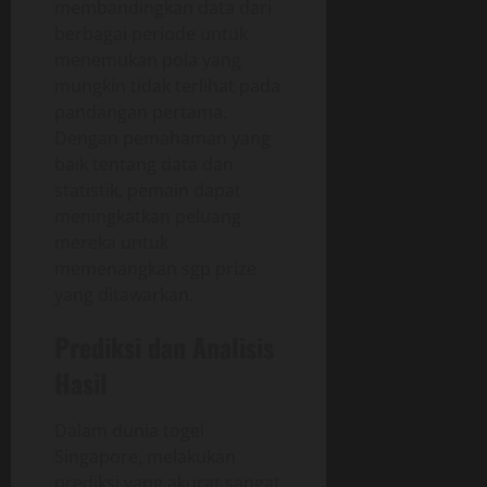
membandingkan data dari
berbagai periode untuk
menemukan pola yang
mungkin tidak terlihat pada
pandangan pertama.
Dengan pemahaman yang
baik tentang data dan
statistik, pemain dapat
meningkatkan peluang
mereka untuk
memenangkan sgp prize
yang ditawarkan.
Prediksi dan Analisis
Hasil
Dalam dunia togel
Singapore, melakukan
prediksi yang akurat sangat