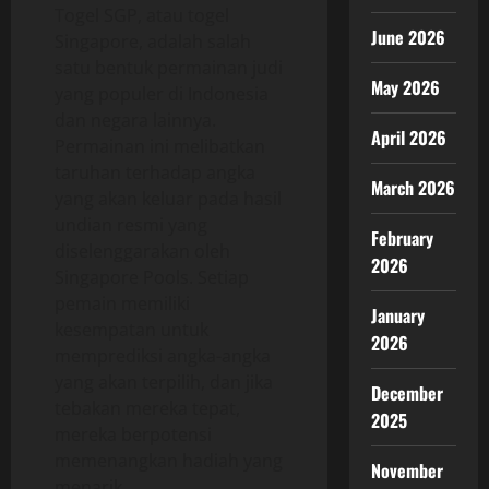
Togel SGP, atau togel
June 2026
Singapore, adalah salah
satu bentuk permainan judi
May 2026
yang populer di Indonesia
dan negara lainnya.
April 2026
Permainan ini melibatkan
taruhan terhadap angka
March 2026
yang akan keluar pada hasil
undian resmi yang
February
diselenggarakan oleh
2026
Singapore Pools. Setiap
pemain memiliki
January
kesempatan untuk
2026
memprediksi angka-angka
yang akan terpilih, dan jika
December
tebakan mereka tepat,
2025
mereka berpotensi
memenangkan hadiah yang
November
menarik.