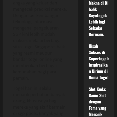
Makna di Di
angka yang keluar dan
balik
mengecek prediksi mereka.
Kayutogel:
Dengan perkembangan
Lebih lagi
teknologi, informasi
Sekadar
mengenai pengeluaran
Bermain.
SGP kini lebih mudah
diakses melalui berbagai
Kisah
situs togel Singapore, baik
Sukses di
yang resmi maupun
Supertogel:
bandar togel online yang
Inspirasika
memberikan berbagai
n Dirimu di
kemudahan bagi para
Dunia Togel
pemain.
Togel hari ini selalu
Slot Kuda:
menarik perhatian banyak
Game Slot
orang, khususnya bagi
dengan
mereka yang aktif bermain
Tema yang
di sgp pools. Banyak yang
Menarik