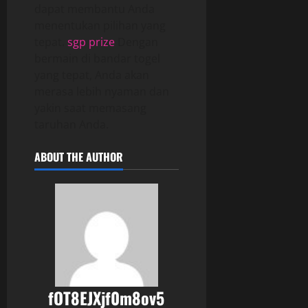
dapat membantu Anda
menentukan pilihan yang
tepat.
sgp prize
Dengan
bermain di bandar togel
yang tepat, Anda akan
merasa lebih nyaman dan
yakin saat memasang
taruhan Anda.
ABOUT THE AUTHOR
fOT8EJXjf0m8ov5