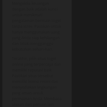
Mengelola keuangan
dengan baik adalah kunci
untuk menikmati
pengalaman bermain togel
tanpa stres. Pastikan untuk
hanya menggunakan uang
yang Anda siap kehilangan
dan tidak mengganggu
kebutuhan sehari-hari.
Terakhir, pilih situs togel
online yang terpercaya dan
memiliki reputasi baik.
Pastikan situs tersebut
memiliki lisensi resmi dan
menyediakan lingkungan
yang aman untuk
permainan Anda. Membaca
ulasan dari pemain lain