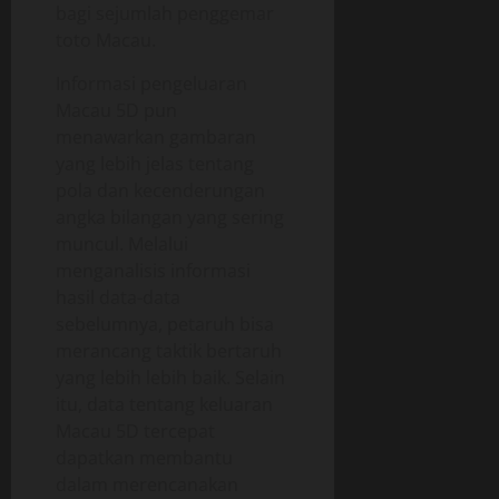
bagi sejumlah penggemar
toto Macau.
Informasi pengeluaran
Macau 5D pun
menawarkan gambaran
yang lebih jelas tentang
pola dan kecenderungan
angka bilangan yang sering
muncul. Melalui
menganalisis informasi
hasil data-data
sebelumnya, petaruh bisa
merancang taktik bertaruh
yang lebih lebih baik. Selain
itu, data tentang keluaran
Macau 5D tercepat
dapatkan membantu
dalam merencanakan