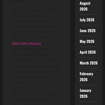
August
2026
Live draw Macau adalah
sebuah acara yang
July 2026
mempersembahkan hasil
pengeluaran angka secara
June 2026
langsung dari permainan
permainan togel Macau.
May 2026
data toto macau
Acara ini
sering diselenggarakan
April 2026
secara daring, memberikan
kesempatan para pemain
March 2026
untuk melihat nomor yang
ditarik secara langsung. Hal
February
ini mendapat perhatian
2026
banyak peserta karena
para pemain bisa
January
memperoleh hasil cepat,
2026
tanpa harus menunggu