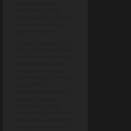
taruhan pada draw
selanjutnya, sehingga
kesempatan agar meraih
kemenangan semakin
tinggi meningkat.
Di dalam lingkungan toto
Macau, keberhasilan tidak
hanya akan ditentukan oleh
keberuntungan, namun
serta pada kemampuan
dalam membaca informasi
dengan efisien.
Pengeluaran Toto Macau
yang telah tercatat
memberikan catatan
lengkap bagi pemain untuk
menganalisis game sendiri.
Dengan memanfaatkan