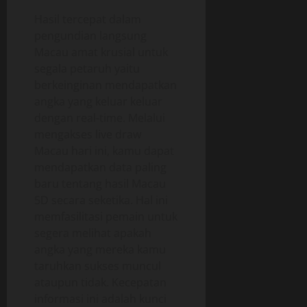
Hasil tercepat dalam
pengundian langsung
Macau amat krusial untuk
segala petaruh yaitu
berkeinginan mendapatkan
angka yang keluar keluar
dengan real-time. Melalui
mengakses live draw
Macau hari ini, kamu dapat
mendapatkan data paling
baru tentang hasil Macau
5D secara seketika. Hal ini
memfasilitasi pemain untuk
segera melihat apakah
angka yang mereka kamu
taruhkan sukses muncul
ataupun tidak. Kecepatan
informasi ini adalah kunci