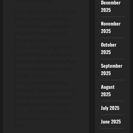
waktu yang lama.
December
2025
Cara kerja undian langsung
Macau cukup sederhana.
November
Setiap harinya, pada jam
2025
yang sudah ditentukan,
dipastikan akan
October
dilaksanakan pengundian
2025
yang disiarkan secara live.
Peserta dapat menyaksikan
September
proses pengundian angka
2025
melalui situs yang
menyediakan broadcast
August
tersebut. Dalam proses ini,
2025
bola-bola akan dihasilkan
dan ditampilkan satu per
July 2025
satu, agar penonton dapat
menyaksikan hasil secara
June 2025
jelas.