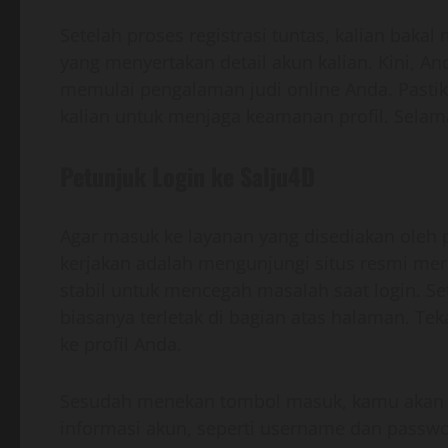
Setelah proses registrasi tuntas, kalian bak
yang menyertakan detail akun kalian. Kini, A
memulai pengalaman judi online Anda. Pastik
kalian untuk menjaga keamanan profil. Selam
Petunjuk Login ke Salju4D
Agar masuk ke layanan yang disediakan oleh p
kerjakan adalah mengunjungi situs resmi mer
stabil untuk mencegah masalah saat login. Se
biasanya terletak di bagian atas halaman. T
ke profil Anda.
Sesudah menekan tombol masuk, kamu akan d
informasi akun, seperti username dan passw