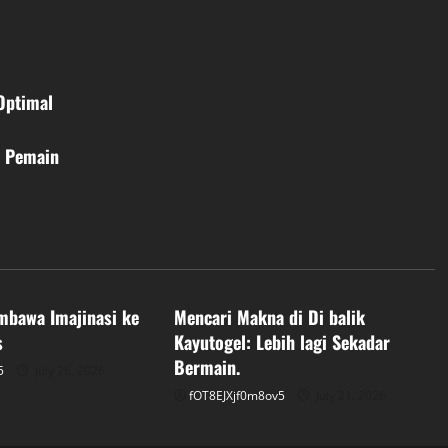
Optimal
k Pemain
E
GAME ONLINE
bawa Imajinasi ke
Mencari Makna di Di balik
s
Kayutogel: Lebih lagi Sekadar
Bermain.
5
July 26, 2026
fOT8EJXjf0m8ov5
July 21, 2026