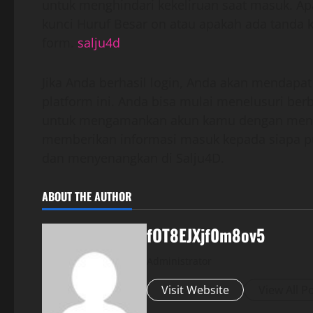
untuk menghindari kekeliruan saat masuk. Ap
kunci Huruf Besar on atau apakah ada tanda k
form.
salju4d
Jika Anda berhasil login, Anda akan mendapat
platform ini. Anda bisa mulai menelusuri ber
untuk mengamankan akun kamu dengan mengga
memberikan informasi masuk kepada siapa p
dan menyenangkan di Salju4D.
ABOUT THE AUTHOR
fOT8EJXjf0m8ov5
Administrator
Visit Website
View All P