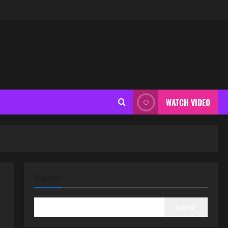
WATCH VIDEO
SEARCH
Search