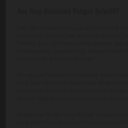
Apa Yang Dimaksud Dengan Salju4D?
Salju 4D merupakan situs judi online yang
permainan menarik bagi kaum penggemar jud
friendly, Salju 4D memudahkan pemain agar 
misalnya lotto, taruhan bola, dan permainan 
perjudian yang seru serta aman.
Keunggulan Salju4D terletak pada sistem kea
yang siap membantu kapan saja. Dengan men
bahwa tiap transaksi dan data pribadi penggu
nyaman bagi pemain yang merasakan permain
Bergabung dengan Salju4D juga sangat mudah
yang sederhana dan cepat melalui proses daft