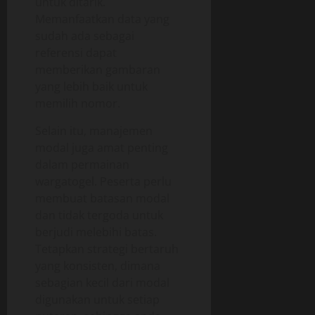
untuk ditarik.
Memanfaatkan data yang
sudah ada sebagai
referensi dapat
memberikan gambaran
yang lebih baik untuk
memilih nomor.
Selain itu, manajemen
modal juga amat penting
dalam permainan
wargatogel. Peserta perlu
membuat batasan modal
dan tidak tergoda untuk
berjudi melebihi batas.
Tetapkan strategi bertaruh
yang konsisten, dimana
sebagian kecil dari modal
digunakan untuk setiap