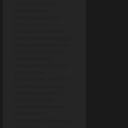
transparansi dalam
bertransaksi dan
berinteraksi bersama
pemain lain juga
merupakan merupakan
etika bertaruh wargatogel.
Pemain diharapkan untuk
jujur dalam mewakili diri
mereka dan tidak
menggunakan data palsu
yang mungkin
menyusahkan pemain lain.
Sebaiknya, apabila ada
masalah yang muncul,
pemain sebaiknya
menyelesaikannya secara
baik-baik serta
mengelakkan konflik yang
tidak perlu.