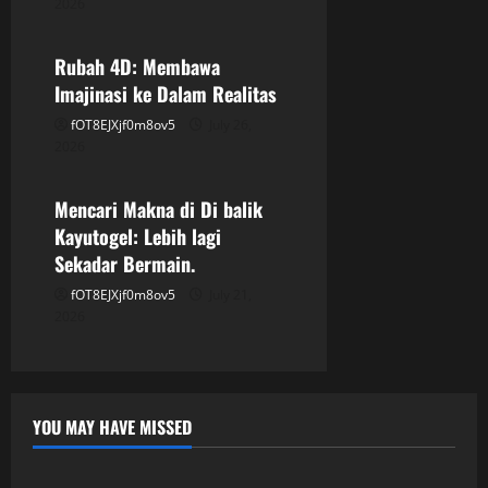
a
2026
GAME ONLINE
t
Rubah 4D: Membawa
Imajinasi ke Dalam Realitas
i
fOT8EJXjf0m8ov5
July 26,
o
2026
GAME ONLINE
n
Mencari Makna di Di balik
Kayutogel: Lebih lagi
Sekadar Bermain.
fOT8EJXjf0m8ov5
July 21,
2026
YOU MAY HAVE MISSED
GAME ONLINE