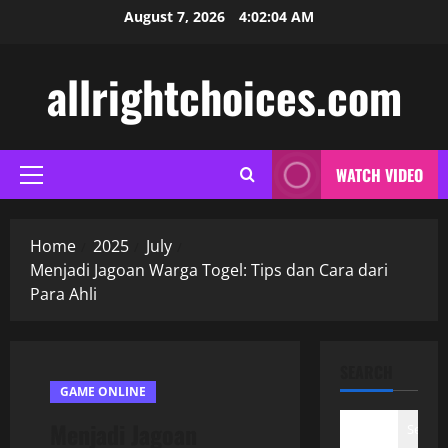
Skip
August 7, 2026
4:02:04 AM
to
content
allrightchoices.com
WATCH VIDEO
Primary
Menu
Home
2025
July
Menjadi Jagoan Warga Togel: Tips dan Cara dari
Para Ahli
SEARCH
GAME ONLINE
Menjadi Jagoan
Search