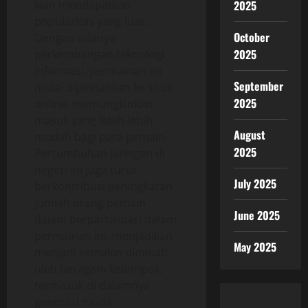
kian mendapatkan
2025
popularitas yang luas.
October
Dengan adanya
2025
perkembangan teknologi
informasi, permainan ini
September
mulai dipindahkan ke situs
2025
online, memungkinkan
masuk yang lebih lebih
August
mudah bagi para pemain.
2025
Pertumbuhan jaringan di
negeri ini juga turut
July 2025
berkontribusi peningkatan
jumlah orang pemain
June 2025
dalam berpartisipasi dalam
permainan ini, menjadikan
May 2025
menjadi semakin diminati
oleh beragam kelompok,
termasuk di dalamnya
generasi muda.