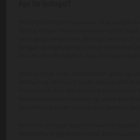
Apa Itu Iontogel?
Platform Iontogel merupakan situs yang diran
Seiring dengan makin populernya game togel d
situs yang memberikan berbagai jenis taruh 
Dengan Iontogel, pemain dapat merasakan be
macam-macam pasaran, baik itu lokal maupun
Situs ini tidak cuma menyediakan game yg ser
bermain yg lebih baik. Salah satunya adalah
memastikan data dan transaksi para pemain 
membuat suasana bermain yg santai dan ama
bisa terfokus dalam kesenangan bermain tanp
Selain itu, Iontogel pula menawarkan layanan
membantu anggota dari setiap asks maupun 