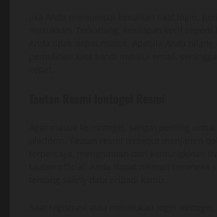
Jika Anda menjumpai kesulitan saat login, p
masukkan. Terkadang, kesilapan kecil seperti
Anda tidak dapat masuk. Apabila Anda hilang 
pemulihan kata sandi melalui email, sehingg
cepat.
Tautan Resmi Iontogel Resmi
Agar masuk ke Iontogel, sangat penting untuk
platform. Tautan resmi tersebut menjamin b
terpercaya, menghindari dari kemungkinan f
tautan official, Anda dapat nikmati beraneka 
tentang safety data pribadi kamu.
Saat registrasi atau melakukan login Iontoge