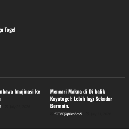
ga Togel
E
GAME ONLINE
bawa Imajinasi ke
Mencari Makna di Di balik
s
Kayutogel: Lebih lagi Sekadar
Bermain.
5
July 26, 2026
fOT8EJXjf0m8ov5
July 21, 2026