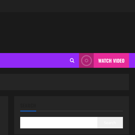
WATCH VIDEO
SEARCH
Search