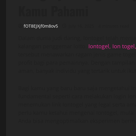
Kamu Pahami
fOT8EJXjf0m8ov5
July 16, 2025
4 minutes read
Dalam dunia judi daring, Iontogel telah men
kalangan penggemar lotto.
Iontogel, Ion togel
tersebut menawarkan ragam jenis game toge
profit bagi para pemainnya. Dengan tampila
aman, banyak individu yang tertarik untuk ik
Bagi kamu yang baru baru saja mengetahui Io
fundamental seperti cara melakukan login Iont
menemukan link Iontogel yang legal serta ama
perlu kamu ketahui mengenai Iontogel, mulai
Anda bisa mengoptimalkan eksperimen bermai