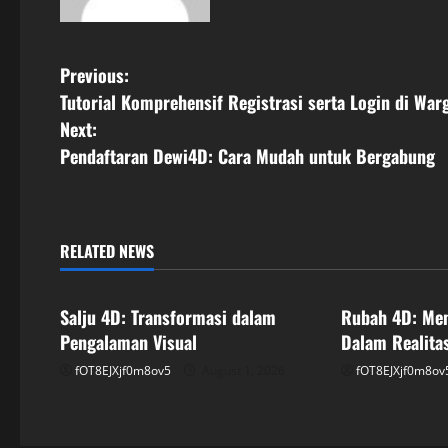
P
Previous:
Tutorial Komprehensif Registrasi serta Login di War
o
Next:
s
Pendaftaran Dewi4D: Cara Mudah untuk Bergabung
t
n
RELATED NEWS
GAME ONLINE
GAME ONLIN
a
Salju 4D: Transformasi dalam
Rubah 4D: Mem
v
Pengalaman Visual
Dalam Realita
i
fOT8EJXjf0m8ov5
August 1, 2026
fOT8EJXjf0m8ov
g