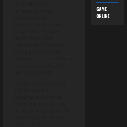
terverifikasi dan
GAME
terpercaya, maka
ONLINE
keamanan dan
kenyamanan permainan
tetap terjaga. Selain itu,
platform ini sering
memberikan informasi
paling baru mengenai
promosi serta fitur terbaru
yang bisa dimanfaatkan
oleh para pemain.
Keunggulan lain tentang
slot dana adalah
kemampuannya untuk
menerima deposit uang
dalam jumlah yang sedikit,
contohnya setoran dana
lima ribu. Ini