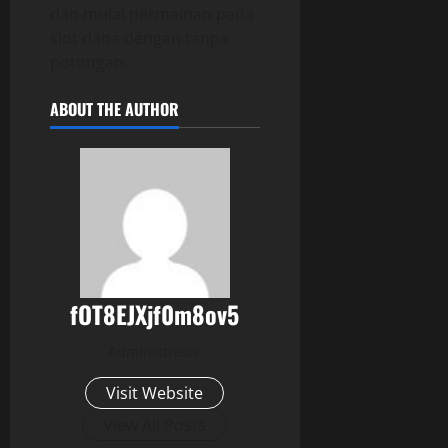
dan mulai permainan pada
slot dana dengan tanpa
potongan.
ABOUT THE AUTHOR
fOT8EJXjf0m8ov5
Administrator
Visit Website
View All Posts