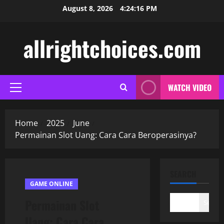
Skip
August 8, 2026
4:24:16 PM
to
content
allrightchoices.com
WATCH VIDEO
Primary
Menu
Home
2025
June
Permainan Slot Uang: Cara Cara Beroperasinya?
SEARCH
GAME ONLINE
Permainan Slot
Search
Uang: Cara Cara