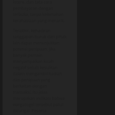
lotere, dan tata cara
pembayaran dengan
terbuka, tanpa kelemahan
kerahasiaan yang menarik.
Terakhir, kehadiran
tanggapan buruk dari pihak
lain dapat menunjukkan
potensi penipuan. Jika
banyak pemain
menyampaikan kisah
negatif sebab kesulitan
dalam mengambil hadiah
dan penipuan yang
berkaitan dengan
transaksi, itu jelas
merupakan indikasi bahwa
wargatogel tersebut patut
dicurigai. Peserta