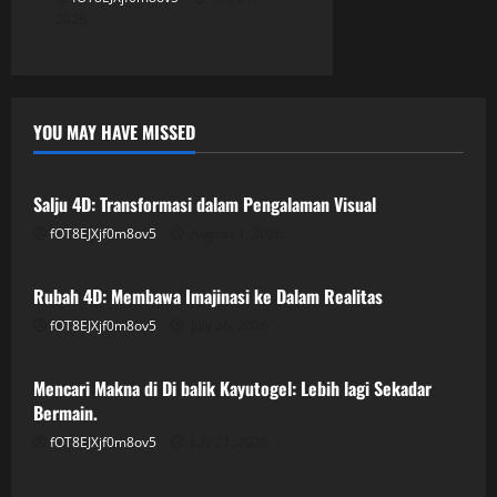
2026
YOU MAY HAVE MISSED
GAME ONLINE
Salju 4D: Transformasi dalam Pengalaman Visual
fOT8EJXjf0m8ov5
August 1, 2026
GAME ONLINE
Rubah 4D: Membawa Imajinasi ke Dalam Realitas
fOT8EJXjf0m8ov5
July 26, 2026
GAME ONLINE
Mencari Makna di Di balik Kayutogel: Lebih lagi Sekadar
Bermain.
fOT8EJXjf0m8ov5
July 21, 2026
GAME ONLINE