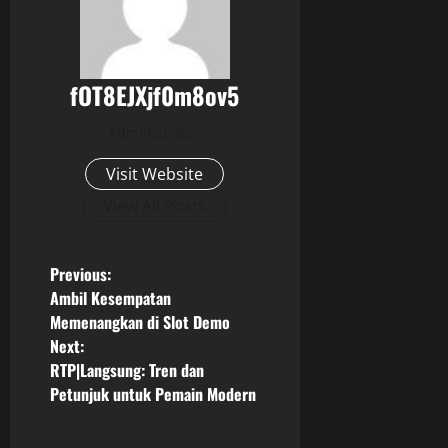
fOT8EJXjf0m8ov5
Administrator
Visit Website
View All Posts
P
Previous:
Ambil Kesempatan
o
Memenangkan di Slot Demo
Next:
s
RTP|Langsung: Tren dan
Petunjuk untuk Pemain Modern
t