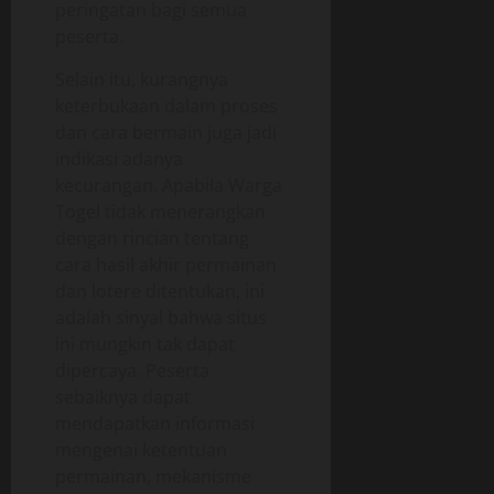
peringatan bagi semua
peserta.
Selain itu, kurangnya
keterbukaan dalam proses
dan cara bermain juga jadi
indikasi adanya
kecurangan. Apabila Warga
Togel tidak menerangkan
dengan rincian tentang
cara hasil akhir permainan
dan lotere ditentukan, ini
adalah sinyal bahwa situs
ini mungkin tak dapat
dipercaya. Peserta
sebaiknya dapat
mendapatkan informasi
mengenai ketentuan
permainan, mekanisme