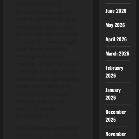
diskusi daring yang
June 2026
berkaitan dengan game
togel. Di platform ini, para
May 2026
member kerap berdiskusi,
berbagi tips, dan menukar
April 2026
data seputar nomor togel
yang diyakini memiliki
March 2026
kemungkinan untuk
menang. Dengan kemajuan
February
teknologi, komunitas togel
2026
semakin maju dan menjadi
media komunikasi yang
January
menarik bagi berbagai
2026
kalangan yang punya
ketertarikan pada
December
permainan ini.
2025
Pada dasarnya, wargatogel
November
bukan hanya wadah untuk