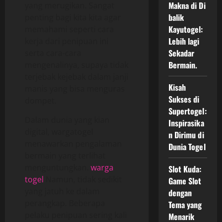
Makna di Di
yang merugikan. Sangat
balik
penting bagi kita kita agar
Kayutogel:
memahami seperti cara
Lebih lagi
kerja dari penipuan ini
Sekadar
serta cara-cara
Bermain.
mengenalinya, supaya tidak
terjebak kejebak dalam janji
Kisah
manis yang bisa menguras
Sukses di
dompet.
Supertogel:
Dalam dunia yang kian
Inspirasika
digital, wargatogel
n Dirimu di
menawarkan pengalaman
Dunia Togel
bermain yang terlihat
menguntungkan.
warga
Slot Kuda:
togel
Namun, tidak sedikit
Game Slot
yang jatuh ke dalam
dengan
perangkap. Beberapa
Tema yang
pelaku penipuan sering kali
Menarik