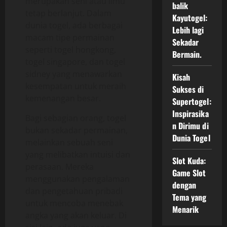
merupakan seni atau ilmu
balik
tetap berlanjut. Dalam
Kayutogel:
dunia togel, ada berbagai
Lebih lagi
macam tipe permainan
Sekadar
seperti togel hongkong,
Bermain.
togel singapore, dan togel
sidney yang menawarkan
Kisah
kesempatan untuk meraih
Sukses di
kemenangan besar.
Supertogel:
Inspirasika
Bagi sebagian orang, togel
n Dirimu di
bukan sekadar permainan,
Dunia Togel
melainkan sebuah seni
yang melibatkan intuisi dan
Slot Kuda:
perasaan. Mereka
Game Slot
menggunakan pengalaman
dengan
dan pengetahuan pribadi
Tema yang
untuk mencoba menebak
Menarik
angka yang akan keluar. Di