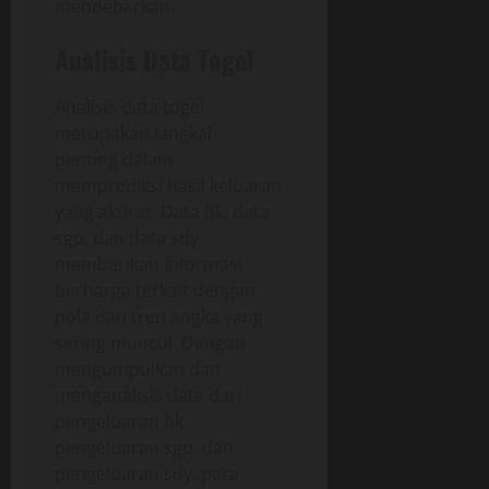
mendebarkan.
Analisis Data Togel
Analisis data togel
merupakan langkah
penting dalam
memprediksi hasil keluaran
yang akurat. Data hk, data
sgp, dan data sdy
memberikan informasi
berharga terkait dengan
pola dan tren angka yang
sering muncul. Dengan
mengumpulkan dan
menganalisis data dari
pengeluaran hk,
pengeluaran sgp, dan
pengeluaran sdy, para