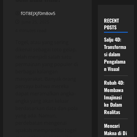
fOT8EJXjf0m8ov5
RECENT
June 25, 2025
POSTS
4 minutes read
Salju 4D:
Togel, atau yang sering
Transforma
dikenal sebagai toto gelap,
si dalam
telah menjadi salah satu
Pengalama
permainan yang populer di
n Visual
berbagai kalangan
masyarakat. Banyak orang
Rubah 4D:
percaya bahwa mereka
Membawa
dapat meramalkan angka-
Imajinasi
angka yang akan keluar
ke Dalam
berdasarkan data dan pola
Realitas
yang ada. Namun,
perdebatan mengenai
Mencari
apakah memprediksi togel
Makna di Di