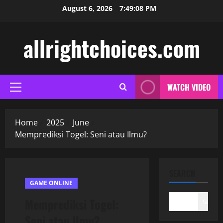
Skip
August 6, 2026
7:49:08 PM
to
content
allrightchoices.com
WATCH VIDEO
Primary
Menu
Home
2025
June
Memprediksi Togel: Seni atau Ilmu?
SEARCH
GAME ONLINE
Memprediksi Togel:
Search
Seni atau Ilmu?