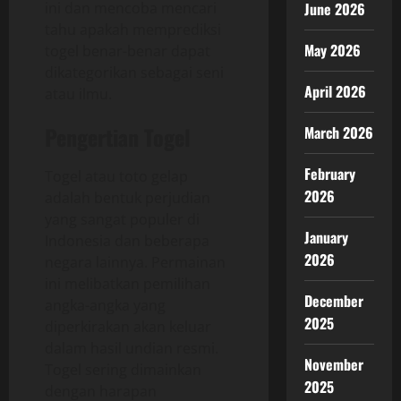
ini dan mencoba mencari
June 2026
tahu apakah memprediksi
May 2026
togel benar-benar dapat
dikategorikan sebagai seni
April 2026
atau ilmu.
Pengertian Togel
March 2026
February
Togel atau toto gelap
2026
adalah bentuk perjudian
yang sangat populer di
January
Indonesia dan beberapa
2026
negara lainnya. Permainan
ini melibatkan pemilihan
December
angka-angka yang
2025
diperkirakan akan keluar
dalam hasil undian resmi.
November
Togel sering dimainkan
2025
dengan harapan