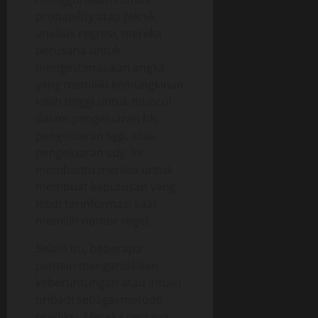
probability atau teknik
analisis regresi, mereka
berusaha untuk
mengestimasikan angka
yang memiliki kemungkinan
lebih tinggi untuk muncul
dalam pengeluaran hk,
pengeluaran sgp, atau
pengeluaran sdy. Ini
membantu mereka untuk
membuat keputusan yang
lebih terinformasi saat
memilih nomor togel.
Selain itu, beberapa
pemain mengandalkan
keberuntungan atau intuisi
pribadi sebagai metode
prediksi. Mereka percaya