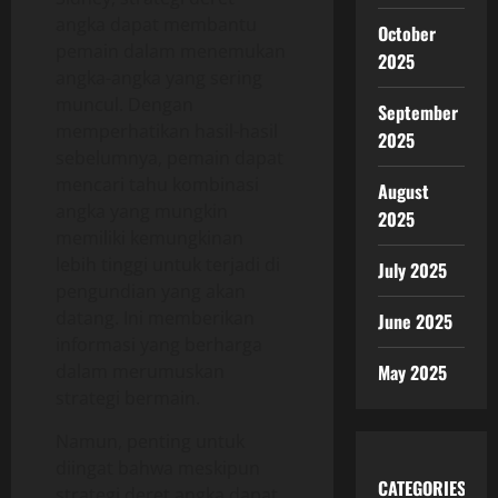
angka dapat membantu
October
pemain dalam menemukan
2025
angka-angka yang sering
muncul. Dengan
September
memperhatikan hasil-hasil
2025
sebelumnya, pemain dapat
mencari tahu kombinasi
August
angka yang mungkin
2025
memiliki kemungkinan
lebih tinggi untuk terjadi di
July 2025
pengundian yang akan
datang. Ini memberikan
June 2025
informasi yang berharga
dalam merumuskan
May 2025
strategi bermain.
Namun, penting untuk
diingat bahwa meskipun
CATEGORIES
strategi deret angka dapat