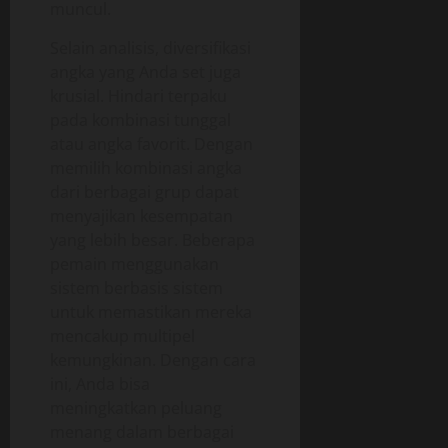
muncul.
Selain analisis, diversifikasi
angka yang Anda set juga
krusial. Hindari terpaku
pada kombinasi tunggal
atau angka favorit. Dengan
memilih kombinasi angka
dari berbagai grup dapat
menyajikan kesempatan
yang lebih besar. Beberapa
pemain menggunakan
sistem berbasis sistem
untuk memastikan mereka
mencakup multipel
kemungkinan. Dengan cara
ini, Anda bisa
meningkatkan peluang
menang dalam berbagai