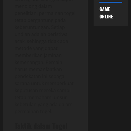
menolong dalam
GAME
penelitian, permainan togel
ONLINE
tetap bergantung pada
keberuntungan. Setiap
undian adalah peristiwa
acak, sehingga tidak ada
metode yang dapat
memberikan jaminan
kemenangan. Pemain
harus memanfaatkan
pendekatan ini sebagai
sarana untuk memperkuat
keputusan mereka sambil
tetap memahami unsur
kebetulan yang ada dalam
permainan togel.
Taktik dalam Togel