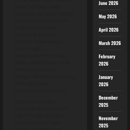
June 2026
Ide ini berfokus pada
urutan angka yang muncul
May 2026
secara konstan dan pola
yang kemungkinan
April 2026
terbentuk dari data
keluaran sebelumnya.
March 2026
Dalam togel,
pengorganisasian data
February
angka adalah kunci untuk
2026
membantu pemain
mengambil keputusan yang
January
lebih tepat saat
2026
menempatkan taruhan.
December
Dalam dunia togel,
2025
termasuk di situs seperti
togel Hongkong, togel
November
Singapore, dan togel
2025
Sidney, strategi deret