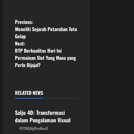
View All Posts
P
Previous:
Meneliti Sejarah Petaruhan Toto
o
Gelap
Next:
s
RTP Berkualitas Hari Ini
Permainan Slot Yang Mana yang
t
Perlu Dijajal?
n
a
RELATED NEWS
v
GAME ONLINE
i
Salju 4D: Transformasi
dalam Pengalaman Visual
g
fOT8EJXjf0m8ov5
August 1,