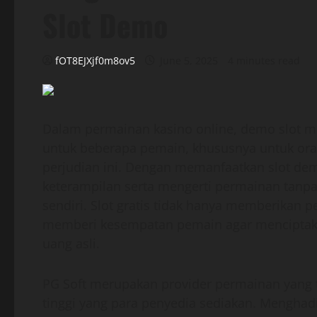
Slot Demo
fOT8EJXjf0m8ov5
June 5, 2025
4 minutes read
Dalam permainan kasino online, demo slot me
untuk beberapa pemain, khususnya untuk or
perjudian ini. Dengan memanfaatkan slot d
keterampilan serta mengerti permainan tan
sendiri. Slot gratis tidak hanya memberikan p
memberi kesempatan pemain agar menciptak
uang asli.
PG Soft merupakan provider permainan yang 
tinggi yang para penyedia sediakan. Menghadi