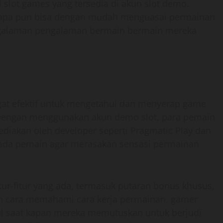
slot games yang tersedia di akun slot demo.
iapa pun bisa dengan mudah menguasai permainan
ngalaman pengalaman bermain bermain mereka
at efektif untuk mengetahui dan menyerap game
 Dengan menggunakan akun demo slot, para pemain
ediakan oleh developer seperti Pragmatic Play dan
pada pemain agar merasakan sensasi permainan
ur-fitur yang ada, termasuk putaran bonus khusus,
n cara memahami cara kerja permainan, gamer
 saat kapan mereka memutuskan untuk berjudi