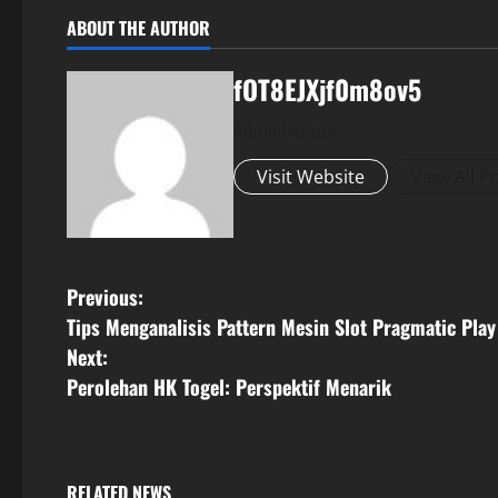
ABOUT THE AUTHOR
fOT8EJXjf0m8ov5
Administrator
Visit Website
View All P
P
Previous:
Tips Menganalisis Pattern Mesin Slot Pragmatic Play
o
Next:
s
Perolehan HK Togel: Perspektif Menarik
t
n
RELATED NEWS