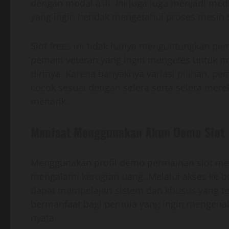
dengan modal asli. Ini juga juga menjadi m
yang ingin hendak mengetahui proses mesin s
Slot frees ini tidak hanya menguntungkan p
pemain veteran yang ingin mengetes untuk
dirinya. Karena banyaknya variasi pilihan, 
cocok sesuai dengan selera serta selera me
menarik.
Manfaat Menggunakan Akun Demo Slot
Menggunakan profil demo permainan slot m
mengalami kerugian uang. Melalui akses ke b
dapat mempelajari sistem dan khusus yang te
bermanfaat bagi pemula yang ingin mengenal
nyata.