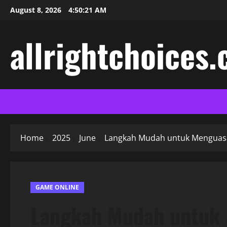
Skip
August 8, 2026
4:50:22 AM
to
content
allrightchoices
Home
2025
June
Langkah Mudah untuk Menguas
GAME ONLINE
Langkah Mudah untuk