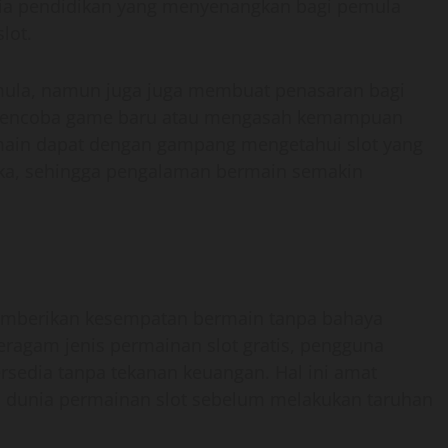
edia pendidikan yang menyenangkan bagi pemula
lot.
emula, namun juga juga membuat penasaran bagi
 mencoba game baru atau mengasah kemampuan
pemain dapat dengan gampang mengetahui slot yang
reka, sehingga pengalaman bermain semakin
emberikan kesempatan bermain tanpa bahaya
eragam jenis permainan slot gratis, pengguna
rsedia tanpa tekanan keuangan. Hal ini amat
 dunia permainan slot sebelum melakukan taruhan