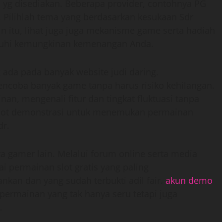
n yg disediakan. Beberapa provider, contohnya PG
k. Pilihlah tema yang berdasarkan kesukaan Sdr
ain itu, lihat juga juga mekanisme game serta hadiah
aruhi kemungkinan kemenangan Anda.
ada pada banyak website judi daring.
coba banyak game tanpa harus risiko kehilangan.
an, mengenali fitur dan tingkat fluktuasi tanpa
 slot demonstrasi untuk menemukan permainan
dr.
ra gamer lain. Melalui forum online serta media
i permainan slot gratis yang paling
nkan dan yang sudah terbukti adil fair.
akun demo
ermainan yang tak hanya seru tetapi juga
.