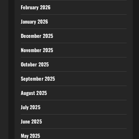
February 2026
January 2026
December 2025
November 2025
October 2025
September 2025
August 2025
July 2025
June 2025
May 2025