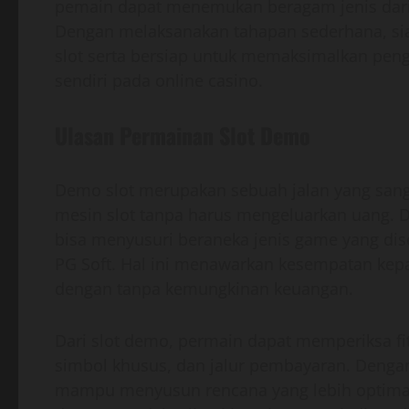
pemain dapat menemukan beragam jenis dari 
Dengan melaksanakan tahapan sederhana, s
slot serta bersiap untuk memaksimalkan pe
sendiri pada online casino.
Ulasan Permainan Slot Demo
Demo slot merupakan sebuah jalan yang sang
mesin slot tanpa harus mengeluarkan uang.
bisa menyusuri beraneka jenis game yang dis
PG Soft. Hal ini menawarkan kesempatan ke
dengan tanpa kemungkinan keuangan.
Dari slot demo, permain dapat memperiksa fit
simbol khusus, dan jalur pembayaran. Denga
mampu menyusun rencana yang lebih optimal