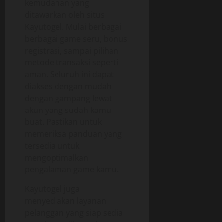
kemudahan yang
ditawarkan oleh situs
Kayutogel. Mulai berbagai
berbagai game seru, bonus
registrasi, sampai pilihan
metode transaksi seperti
aman. Seluruh ini dapat
diakses dengan mudah
dengan gampang lewat
akun yang sudah kamu
buat. Pastikan untuk
memeriksa panduan yang
tersedia untuk
mengoptimalkan
pengalaman game kamu.
Kayutogel juga
menyediakan layanan
pelanggan yang siap sedia