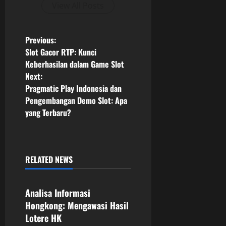
View All Posts
P
Previous:
Slot Gacor RTP: Kunci
o
Keberhasilan dalam Game Slot
Next:
s
Pragmatic Play Indonesia dan
Pengembangan Demo Slot: Apa
t
yang Terbaru?
n
a
RELATED NEWS
v
GAME ONLINE
i
Analisa Informasi
Hongkong: Mengawasi Hasil
g
Lotere HK