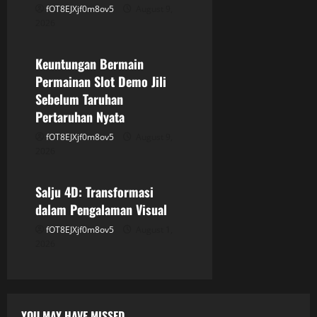
a
fOT8EJXjf0m8ov5
August 9,
2026
GAME ONLINE
t
Keuntungan Bermain
i
Permainan Slot Demo Jili
o
Sebelum Taruhan
Pertaruhan Nyata
n
fOT8EJXjf0m8ov5
August 9,
2026
GAME ONLINE
Salju 4D: Transformasi
dalam Pengalaman Visual
fOT8EJXjf0m8ov5
August 1,
2026
YOU MAY HAVE MISSED