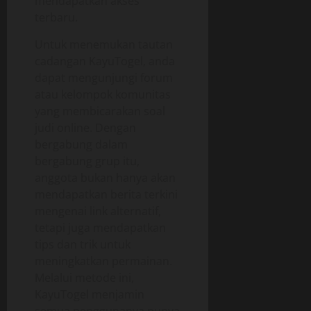
mendapatkan akses
terbaru.
Untuk menemukan tautan
cadangan KayuTogel, anda
dapat mengunjungi forum
atau kelompok komunitas
yang membicarakan soal
judi online. Dengan
bergabung dalam
bergabung grup itu,
anggota bukan hanya akan
mendapatkan berita terkini
mengenai link alternatif,
tetapi juga mendapatkan
tips dan trik untuk
meningkatkan permainan.
Melalui metode ini,
KayuTogel menjamin