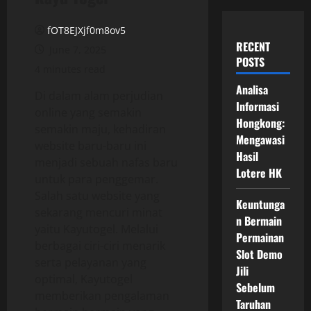
fOT8EJXjf0m8ov5
RECENT
June 7, 2025
POSTS
4 minutes read
Analisa
Di dalam alam perjudian
Informasi
online yang semakin
Hongkong:
semakin maju, kehadiran
Mengawasi
website baru-baru ini
Hasil
menjadi sebuah nafas baru
Lotere HK
untuk para penggemar.
Salah satu website yang
Keuntunga
sekarang mencuri minat
n Bermain
yaitu Kayutogel. Melalui
Permainan
berbagai ciri-ciri menarik
Slot Demo
serta pelayanan yang
Jili
optimal, Kayutogel
Sebelum
memberikan pengalaman
Taruhan