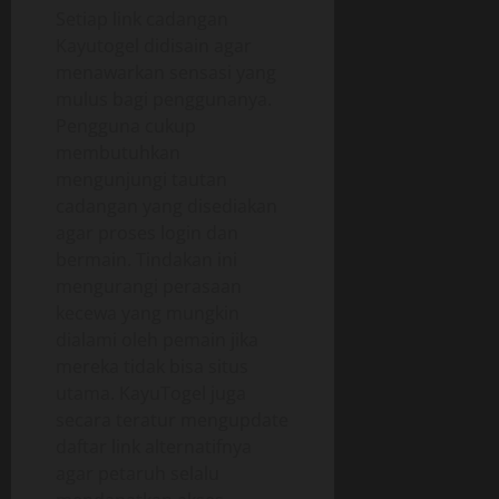
Setiap link cadangan
Kayutogel didisain agar
menawarkan sensasi yang
mulus bagi penggunanya.
Pengguna cukup
membutuhkan
mengunjungi tautan
cadangan yang disediakan
agar proses login dan
bermain. Tindakan ini
mengurangi perasaan
kecewa yang mungkin
dialami oleh pemain jika
mereka tidak bisa situs
utama. KayuTogel juga
secara teratur mengupdate
daftar link alternatifnya
agar petaruh selalu