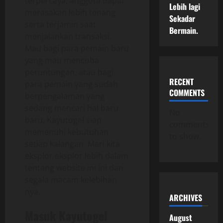
terpercaya, anggota dapat
Lebih lagi
merasakan lebih tenang
Sekadar
serta terjamin saat
Bermain.
menjalankan transaksi.
Mau bagi para pemain baru
yang mau mencoba
peruntungan, atau bagi
RECENT
para pemain yang sudah
COMMENTS
berpengalaman yang
sedang mencari hal baru
No
baru, Kayutogel siap
comments
memenuhi kebutuhan
to show.
setiap kalangan. Mari kita
eksplor eksplor lebih dalam
tentang website ini ini dan
segala macam kelebihan
nya.
ARCHIVES
Masuk Kayutogel
August