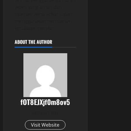
semua penggunanya punya
akses yang aman dan
nyaman serta sehat dalam
menggunakan permainan
kesukaan mereka.
ABOUT THE AUTHOR
fOT8EJXjf0m8ov5
Administrator
Visit Website