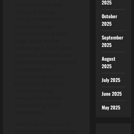
2025
dijadikan pilihan. Slot
dengan RTP tinggi,
October
seringkali melebihi 96
2025
persen, memberi
kesempatan yang lebih
September
tinggi untuk meraih
2025
kemenangan dalam waktu
yang lama. Selain itu, cari
August
informasi tentang frekuensi
2025
pembayaran dari
permainan itu semua,
July 2025
karena slot yang rutin
membayar dapat
June 2025
menawarkan sensasi
bermain yang lebih
May 2025
memuaskan.
Setelah itu, krusial untuk
meneliti berbagai tema dan