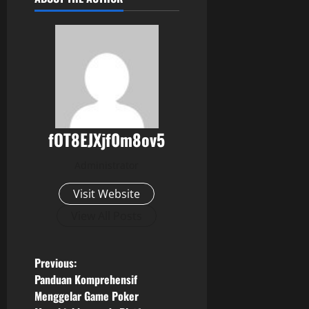
fOT8EJXjf0m8ov5
Administrator
Visit Website
View All Posts
P
Previous:
Panduan Komprehensif
o
Menggelar Game Poker