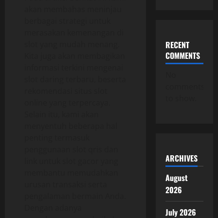
akan membahas meninjau
berbagai strategi untuk
merasakan kemenangan di
slot yang mudah menang.
RECENT
COMMENTS
Kita juga akan membagikan
informasi terkini mengenai
No
slot daring terbaru, beserta
comments
rekomendasi situs slot
to show.
online yang terpercaya.
Selain itu, kami akan
menyentuh beberapa hal
penting termasuk
penggunaan slot qris dan
ARCHIVES
link untuk slot gacor yang
membantu memudahkan
August
urusan transaksi serta
2026
pengalaman bermain Anda.
Dengan adanya
July 2026