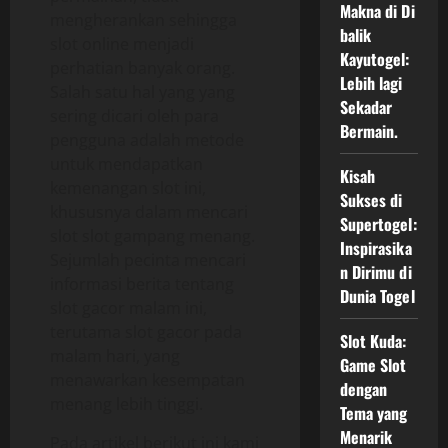
Makna di Di
mengherankan sehingga
balik
slot online menjadi
Kayutogel:
perhatian banyak orang.
Lebih lagi
Salah satu hal yang yang
Sekadar
sering dicari oleh para
Bermain.
pengguna adalah metode
untuk mendapatkan
Kisah
kemenangan slot ini,
Sukses di
khususnya dalam mencari
Supertogel:
slot slot gampang menang.
Inspirasika
Sejumlah pecinta mencari
n Dirimu di
informasi berita tentang
Dunia Togel
slot gacor malam ini,
terutama slot gacor pada
Slot Kuda:
malam hari, yang
Game Slot
menawarkan kesempatan
dengan
menang lebih tinggi.
Tema yang
Menarik
Pada artikel berikut ini kami