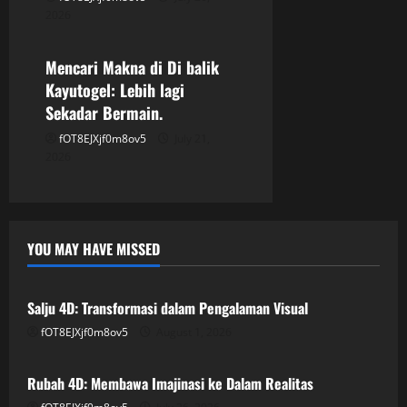
2026
GAME ONLINE
n
Mencari Makna di Di balik
Kayutogel: Lebih lagi
Sekadar Bermain.
fOT8EJXjf0m8ov5
July 21,
2026
YOU MAY HAVE MISSED
GAME ONLINE
Salju 4D: Transformasi dalam Pengalaman Visual
fOT8EJXjf0m8ov5
August 1, 2026
GAME ONLINE
Rubah 4D: Membawa Imajinasi ke Dalam Realitas