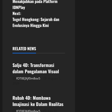
Menakjubkan pada Platform
s
IDNPlay
Next:
t
Togel Hongkong: Sejarah dan
n
Evolusinya Hingga Kini
a
v
RELATED NEWS
GAME ONLINE
i
Salju 4D: Transformasi
g
dalam Pengalaman Visual
a
fOT8EJXjf0m8ov5
August 1,
2026
GAME ONLINE
t
Rubah 4D: Membawa
i
Imajinasi ke Dalam Realitas
o
fOT8EJXjf0m8ov5
July 26,