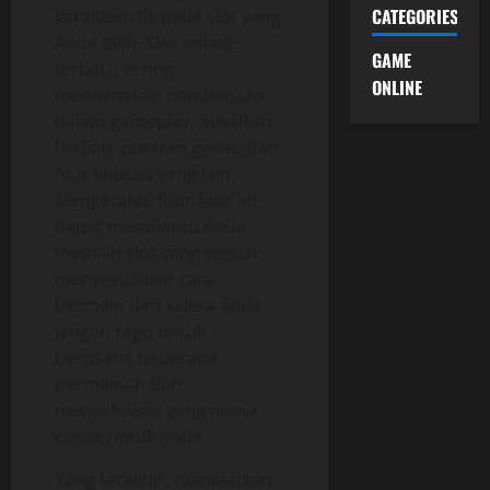
CATEGORIES
karakteristik pada slot yang
Anda pilih. Slot online
GAME
terbaru sering
ONLINE
menawarkan pembaruan
dalam gameplay, misalkan
hadiah, putaran gratis, dan
fitur khusus yang lain.
Mengetahui fitur-fitur ini
dapat membantu Anda
memilih slot yang sesuai
menyesuaikan cara
bermain dan selera anda.
Jangan ragu untuk
berusaha beberapa
permainan dan
menyaksikan yang mana
cocok untuk Anda.
Yang terakhir, manfaatkan