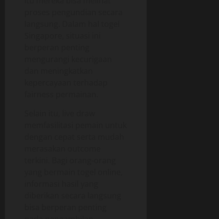
itu mereka bisa melihat
proses pengundian secara
langsung. Dalam hal togel
Singapore, situasi ini
berperan penting
mengurangi kecurigaan
dan meningkatkan
kepercayaan terhadap
fairness permainan.
Selain itu, live draw
memfasilitasi pemain untuk
dengan cepat serta mudah
merasakan outcome
terkini. Bagi orang-orang
yang bermain togel online,
informasi hasil yang
diberikan secara langsung
bisa berperan penting