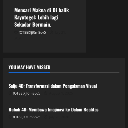
o
Mencari Makna di Di balik
n
Kayutogel: Lebih lagi
Sekadar Bermain.
fOT8EJXjf0m8ov5
July 21,
2026
YOU MAY HAVE MISSED
GAME ONLINE
Salju 4D: Transformasi dalam Pengalaman Visual
fOT8EJXjf0m8ov5
August 1, 2026
GAME ONLINE
Rubah 4D: Membawa Imajinasi ke Dalam Realitas
fOT8EJXjf0m8ov5
July 26, 2026
GAME ONLINE