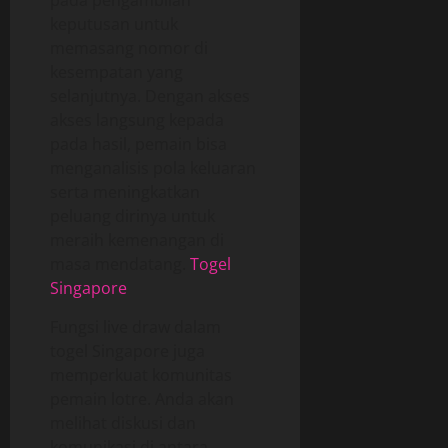
pada pengambilan
keputusan untuk
memasang nomor di
kesempatan yang
selanjutnya. Dengan akses
akses langsung kepada
pada hasil, pemain bisa
menganalisis pola keluaran
serta meningkatkan
peluang dirinya untuk
meraih kemenangan di
masa mendatang.
Togel
Singapore
Fungsi live draw dalam
togel Singapore juga
memperkuat komunitas
pemain lotre. Anda akan
melihat diskusi dan
komunikasi di antara