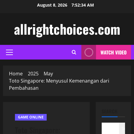
Skip
August 8, 2026
7:52:34 AM
to
content
allrightchoices.com
WATCH VIDEO
Primary
Menu
Home
2025
May
Toto Singapore: Menyusul Kemenangan dari
Pembahasan
SEARCH
GAME ONLINE
Toto Singapore:
Search