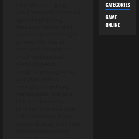
CATEGORIES
Selain itu, penting juga
untuk mengambil informasi
GAME
sgp terlengkap yang
ONLINE
mencakup menyertakan
semua hasil dari berbagai
periode. Informasi ini
memungkinkan pemain
untuk mendapatkan
gambaran penuh
mengenai peluang nomor
yang akan muncul,
meningkatkan peluang
mendapatkan hasil yang
baik. Oleh karena itu,
penelitian informasi togel
SGP bukan hanya hanya
sebuah aktivitas, melainkan
sebuah bagian penting
dalam taktik bermain yang