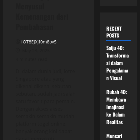
Menyusul
Kemenangan dari
Pembahasan
RECENT
POSTS
fOT8EJXjf0m8ov5
Salju 4D:
May 23, 2025
Transforma
4 minutes read
si dalam
Pengalama
Di dalam dunia judi, lotre
n Visual
Singapore atau yang
dikenal dikenal sebutan
Rubah 4D:
sebutan, sudah jadi salah
Membawa
satu favorit para pemain.
Imajinasi
Dengan akses akses
ke Dalam
semakin semakin mudah
Realitas
platform togel online,
banyak orang kini dapat
Mencari
dapat mengikuti