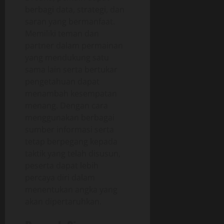
berbagi data, strategi, dan
saran yang bermanfaat.
Memiliki teman dan
partner dalam permainan
yang mendukung satu
sama lain serta bertukar
pengetahuan dapat
menambah kesempatan
menang. Dengan cara
menggunakan berbagai
sumber informasi serta
tetap berpegang kepada
taktik yang telah disusun,
peserta dapat lebih
percaya diri dalam
menentukan angka yang
akan dipertaruhkan.