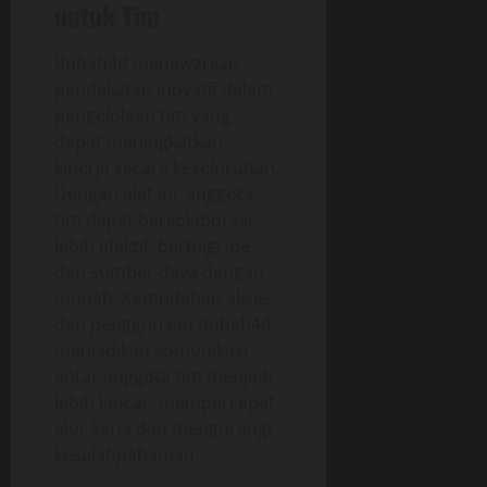
untuk Tim
Rubah4d menawarkan
pendekatan inovatif dalam
pengelolaan tim yang
dapat meningkatkan
kinerja secara keseluruhan.
Dengan alat ini, anggota
tim dapat berkolaborasi
lebih efektif, berbagi ide
dan sumber daya dengan
mudah. Kemudahan akses
dan penggunaan Rubah4d
menjadikan komunikasi
antar anggota tim menjadi
lebih lancar, mempercepat
alur kerja dan mengurangi
kesalahpahaman.