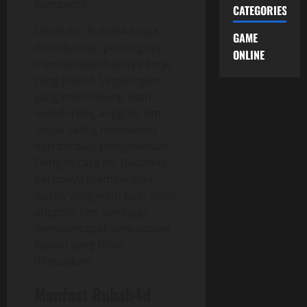
kompetitif.
CATEGORIES
Selain itu, Rubah4d juga
GAME
menekankan pentingnya
ONLINE
menciptakan budaya kerja
yang positif. Lingkungan
yang mendukung akan
mendorong anggota tim
untuk saling membantu
dan berbagi pengetahuan.
Dengan cara ini, Rubah4d
berupaya membangun
ikatan yang lebih kuat antar
anggota tim, sehingga
mempercepat pencapaian
tujuan yang telah
ditetapkan.
Manfaat Rubah4d