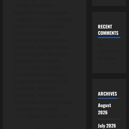
mudah digunakan,
Rubah4d memungkinkan
anggota tim untuk berbagi
informasi, menetapkan
RECENT
COMMENTS
tujuan bersama, dan
melacak kemajuan secara
No
real-time. Dengan begitu,
comments
setiap anggota tim dapat
to show.
berperan aktif dalam
proses kerja, sehingga
menciptakan lingkungan
yang lebih produktif dan
harmonis. Mari kita
ARCHIVES
eksplorasi lebih dalam
bagaimana Rubah4d dapat
August
menjadi kunci untuk
2026
meningkatkan kinerja tim.
July 2026