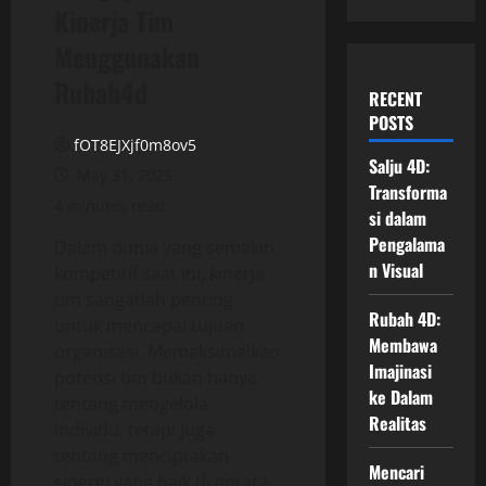
Kinerja Tim
Menggunakan
Rubah4d
RECENT
POSTS
fOT8EJXjf0m8ov5
Salju 4D:
May 31, 2025
Transforma
4 minutes read
si dalam
Pengalama
Dalam dunia yang semakin
n Visual
kompetitif saat ini, kinerja
tim sangatlah penting
Rubah 4D:
untuk mencapai tujuan
Membawa
organisasi. Memaksimalkan
Imajinasi
potensi tim bukan hanya
ke Dalam
tentang mengelola
Realitas
individu, tetapi juga
tentang menciptakan
Mencari
sinergi yang baik di antara