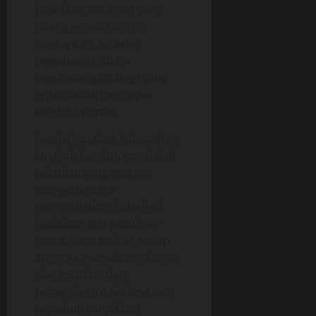
fitur-fitur Rubah4d yang
paling relevan untuk
diterapkan. Ini akan
membantu dalam
merancang strategi yang
tepat untuk mencapai
kinerja optimal.
Setelah analisis kebutuhan,
langkah berikutnya adalah
pelatihan anggota tim
mengenai cara
menggunakan Rubah4d.
Sediakan sesi pelatihan
untuk memastikan setiap
anggota memahami fungsi
dan manfaat dari
perangkat ini. Selama sesi
tersebut, tunjukkan