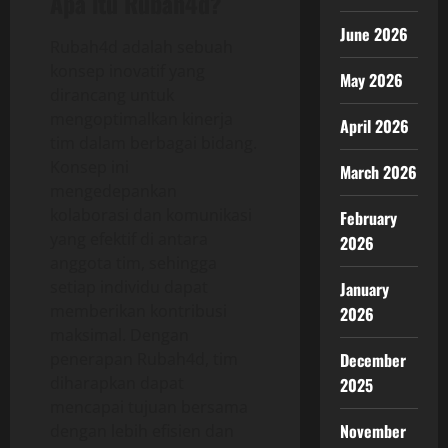
Apa itu Rubah4d?
June 2026
Rubah4d adalah sebuah
konsep inovatif yang
May 2026
dirancang untuk
mengoptimalkan kinerja
April 2026
tim dalam berbagai bidang.
Konsep ini
March 2026
mengedepankan
kolaborasi dan komunikasi
February
yang efektif di antara
2026
anggota tim, sehingga
setiap individu dapat
January
memberikan kontribusi
2026
maksimal. Dengan
penerapan Rubah4d, tim
December
diharapkan dapat
2025
mencapai tujuan bersama
November
dengan lebih efisien dan