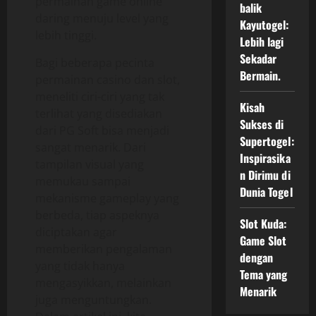
permainan game online
balik
daring menuju level yang
Kayutogel:
lebih tinggi.
Lebih lagi
Sekadar
Bagi beberapa pecinta
Bermain.
permainan casino dan slot,
meneliti ciri-ciri yang tak
Kisah
terlihat yang disediakan
Sukses di
dari PG Soft bisa menjadi
Supertogel:
sangat menarik. Dari
Inspirasika
tampilan visual yang
n Dirimu di
memukau sampai
Dunia Togel
mekanisme gameplay yang
berbeda, tiap aspeknya
Slot Kuda:
diciptakan agar
Game Slot
memberikan pengalaman
dengan
yang tidak hanya
Tema yang
mengasyikkan, melainkan
Menarik
juga menguntungkan.