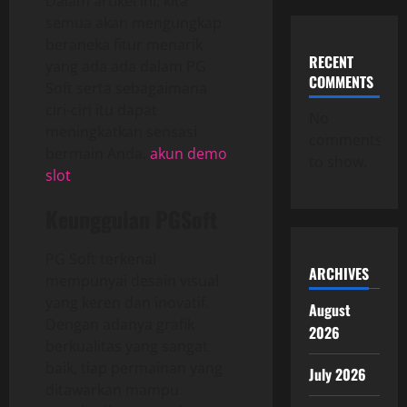
Dalam artikel ini, kita
semua akan mengungkap
beraneka fitur menarik
RECENT
yang ada ada dalam PG
COMMENTS
Soft serta sebagaimana
ciri-ciri itu dapat
No
meningkatkan sensasi
comments
bermain Anda.
akun demo
to show.
slot
Keunggulan PGSoft
PG Soft terkenal
ARCHIVES
mempunyai desain visual
yang keren dan inovatif.
August
Dengan adanya grafik
2026
berkualitas yang sangat
baik, tiap permainan yang
July 2026
ditawarkan mampu