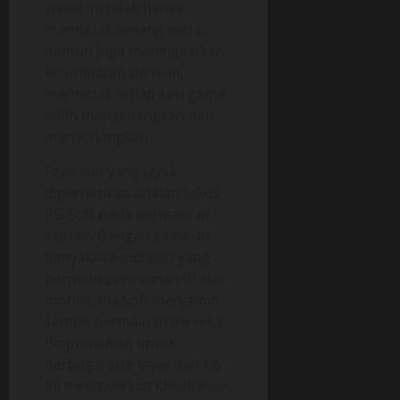
visual ini tidak hanya
membuat senang mata,
namun juga meningkatkan
keterlibatan pemain,
membuat setiap sesi game
lebih menyenangkan dan
menyenangkan.
Fitur lain yang layak
diperhatikan adalah fokus
PG Soft pada permainan
seluler. Dengan semakin
banyaknya individu yang
bermain permainan di alat
mobile, PG Soft menjamin
semua permainan mereka
dioptimalkan untuk
berbagai size layar dan OS.
Ini menawarkan kebebasan