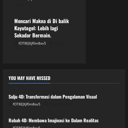
o
2026
GAME ONLINE
n
Mencari Makna di Di balik
Kayutogel: Lebih lagi
Sekadar Bermain.
fOT8EJXjf0m8ov5
July 21,
2026
YOU MAY HAVE MISSED
GAME ONLINE
Salju 4D: Transformasi dalam Pengalaman Visual
fOT8EJXjf0m8ov5
August 1, 2026
GAME ONLINE
Rubah 4D: Membawa Imajinasi ke Dalam Realitas
fOT8EJXjf0m8ov5
July 26, 2026