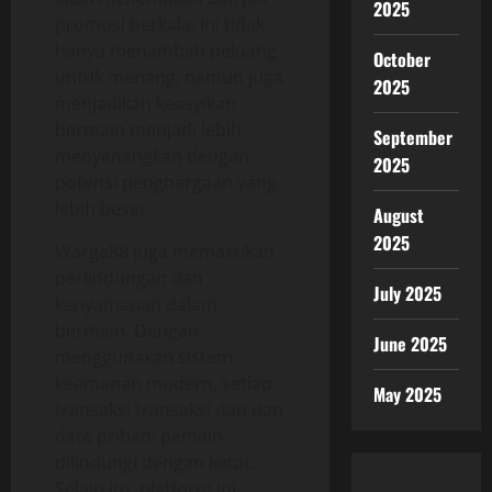
2025
promosi berkala. Ini tidak
hanya menambah peluang
October
untuk menang, namun juga
2025
menjadikan keasyikan
bermain menjadi lebih
September
menyenangkan dengan
2025
potensi penghargaan yang
lebih besar.
August
2025
Warga88 juga memastikan
perlindungan dan
July 2025
kenyamanan dalam
bermain. Dengan
June 2025
menggunakan sistem
keamanan modern, setiap
May 2025
transaksi transaksi dan dan
data pribadi pemain
dilindungi dengan ketat.
Selain itu, platform ini