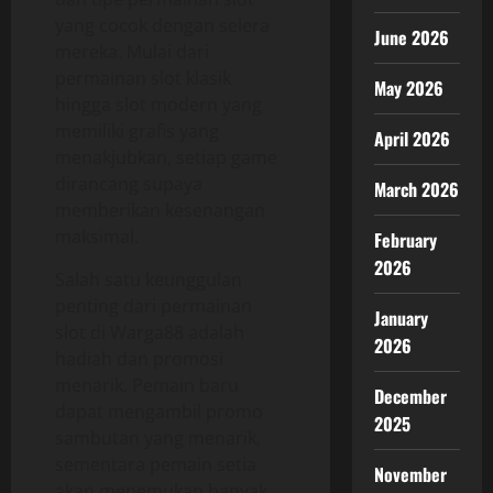
yang cocok dengan selera
June 2026
mereka. Mulai dari
permainan slot klasik
May 2026
hingga slot modern yang
memiliki grafis yang
April 2026
menakjubkan, setiap game
dirancang supaya
March 2026
memberikan kesenangan
maksimal.
February
2026
Salah satu keunggulan
penting dari permainan
January
slot di Warga88 adalah
2026
hadiah dan promosi
menarik. Pemain baru
December
dapat mengambil promo
2025
sambutan yang menarik,
sementara pemain setia
November
akan menemukan banyak