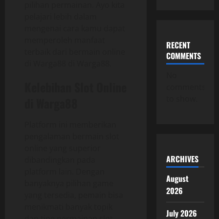
pilihan permainan. Ayo kita
pelajari lebih dalam
mengenai cara kamu dapat
memperoleh manfaat
RECENT
terbaik dari bermain online
COMMENTS
di Warga88 di Warga88.
No
Kelebihan Slot Online
comments
to show.
di Warga88
Platform ini memberikan
pengalaman bermain slot
online yang superior
ARCHIVES
dibandingkan pada
platform lain. Dengan
August
banyaknya pilihan game
2026
yang tersedia, pemain bisa
menikmati banyak topik
July 2026
dan tipe permainan slot