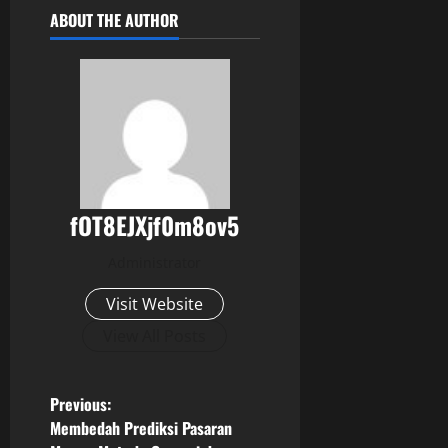
ABOUT THE AUTHOR
fOT8EJXjf0m8ov5
Administrator
Visit Website
View All Posts
P
Previous:
Membedah Prediksi Pasaran