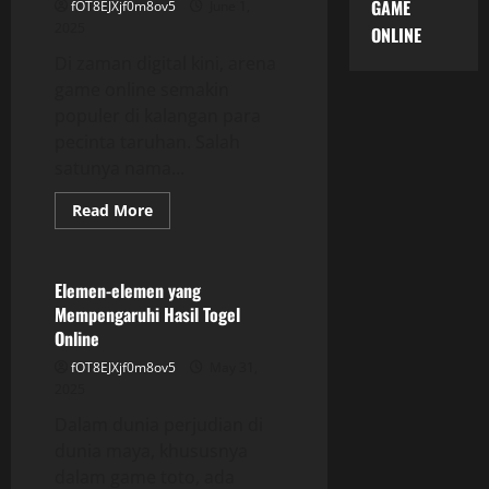
GAME
fOT8EJXjf0m8ov5
June 1,
2025
ONLINE
Di zaman digital kini, arena
game online semakin
populer di kalangan para
pecinta taruhan. Salah
satunya nama...
Read
Read More
more
GAME ONLINE
about
Arahan
Berhasil
Besar
Elemen-elemen yang
di
Mempengaruhi Hasil Togel
Pusat
Game
Online
Siber
fOT8EJXjf0m8ov5
May 31,
2025
Dalam dunia perjudian di
dunia maya, khususnya
dalam game toto, ada