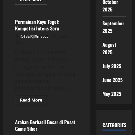
October
more
GAME ONLINE
about
2025
Kajian
Keberhasilan
Praktik
Permainan Kayu Togel:
September
Backlink
Kompetisi Intens Seru
Terbaru
2025
di
fOT8EJXjf0m8ov5
June 2,
tahun
ini
2025
August
2025
Di dalam dunia games
daring, kayutogel sudah
July 2025
mengambil perhatian b
sejumlah penggemar yang
June 2025
sedang mencari
pengalaman adrenalin...
May 2025
Read
Read More
more
GAME ONLINE
about
Permainan
Kayu
Togel:
Arahan Berhasil Besar di Pusat
CATEGORIES
Kompetisi
Game Siber
Intens
Seru