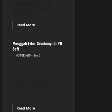
berbagai aspek yang
berpengaruh pada
outcome...
Read
Read More
more
GAME ONLINE
about
Elemen-
elemen
yang
Menggali Fitur Sembunyi di PG
Mempengaruhi
Soft
Hasil
Togel
fOT8EJXjf0m8ov5
May 31,
Online
2025
Bidang permainan daring
semakin berkembang
signifikan, dan salah satu
vendor permainan yang
menarik minat adalah
Pragmatic. Dalam...
Read
Read More
more